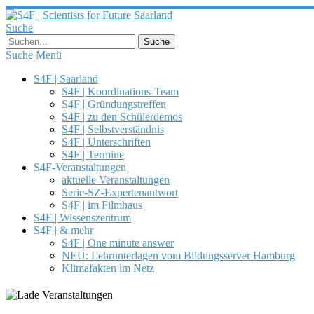
Suche
Suche
Menü
S4F | Saarland
S4F | Koordinations-Team
S4F | Gründungstreffen
S4F | zu den Schülerdemos
S4F | Selbstverständnis
S4F | Unterschriften
S4F | Termine
S4F-Veranstaltungen
aktuelle Veranstaltungen
Serie-SZ-Expertenantwort
S4F | im Filmhaus
S4F | Wissenszentrum
S4F | & mehr
S4F | One minute answer
NEU: Lehrunterlagen vom Bildungsserver Hamburg
Klimafakten im Netz