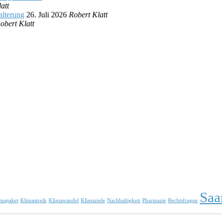
att
alterung
26. Juli 2026
Robert Klatt
obert Klatt
Saa
mapaket
Klimastreik
Klimawandel
Klimaziele
Nachhaltigkeit
Pharmazie
Rechtsfragen