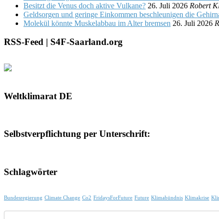
Besitzt die Venus doch aktive Vulkane?
26. Juli 2026
Robert Kl
Geldsorgen und geringe Einkommen beschleunigen die Gehirn
Molekül könnte Muskelabbau im Alter bremsen
26. Juli 2026
R
RSS-Feed | S4F-Saarland.org
Weltklimarat DE
Selbstverpflichtung per Unterschrift:
Schlagwörter
Bundesregierung
Climate Change
Co2
FridaysForFuture
Future
Klimabündnis
Klimakrise
Kli