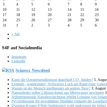
3
4
5
6
7
8
9
10
11
12
13
14
15
16
17
18
19
20
21
22
23
24
25
26
27
28
29
30
31
1
2
3
4
5
6
«
Juli
S4F auf Socialmedia
Instagram
LinkedIn
Scinexx Newsfeed
Kann die Ozeaneisendüngung dauerhaft CO₂ binden?
5. Augu
Erstmals „wanderndes“ Schwarzes Loch am Rand einer Galaxi
Warum ist der Mensch intelligenter als andere Tiere?
3. August
Nanoroboter sollen Lithium-Ionen aus Meerwasser gewinnen
3
Selbstreinigende Nanobeschichtung erhöht Leistung von Solar
Psychotherapie für gewalttätige Straftäter entlastet die Gesellsch
Dunning-Kruger-Effekt funktioniert wohl andersrum als bish